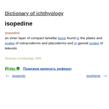
Dictionary of ichthyology
isopedine
isopedine
an inner layer of compact lamellar
bone
found
in
the plates and
scales
of ostracoderms and placoderms and
in
ganoid
scales
of
teleosts
Dictionary of ichthyology
.
2009
.
Игры ⚽
Поможем написать реферат
isopectic
isophene