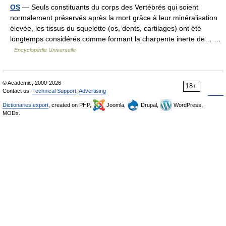
OS
— Seuls constituants du corps des Vertébrés qui soient
normalement préservés après la mort grâce à leur minéralisation
élevée, les tissus du squelette (os, dents, cartilages) ont été
longtemps considérés comme formant la charpente inerte de… …
Encyclopédie Universelle
© Academic, 2000-2026
18+
Contact us:
Technical Support
,
Advertising
Dictionaries export
, created on PHP,
Joomla,
Drupal,
WordPress,
MODx.