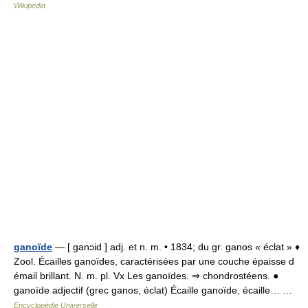
Wikipedia
ganoïde
— [ ganɔid ] adj. et n. m. • 1834; du gr. ganos « éclat » ♦
Zool. Écailles ganoïdes, caractérisées par une couche épaisse d
émail brillant. N. m. pl. Vx Les ganoïdes. ⇒ chondrostéens. ●
ganoïde adjectif (grec ganos, éclat) Écaille ganoïde, écaille… …
Encyclopédie Universelle