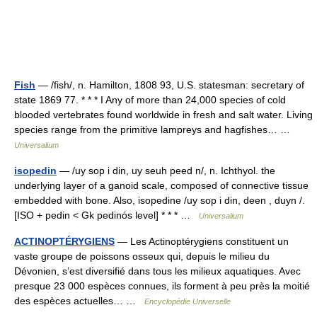
Fish
— /fish/, n. Hamilton, 1808 93, U.S. statesman: secretary of
state 1869 77. * * * I Any of more than 24,000 species of cold
blooded vertebrates found worldwide in fresh and salt water. Living
species range from the primitive lampreys and hagfishes… …
Universalium
isopedin
— /uy sop i din, uy seuh peed n/, n. Ichthyol. the
underlying layer of a ganoid scale, composed of connective tissue
embedded with bone. Also, isopedine /uy sop i din, deen , duyn /.
[ISO + pedin < Gk pedinós level] * * * …
Universalium
ACTINOPTÉRYGIENS
— Les Actinoptérygiens constituent un
vaste groupe de poissons osseux qui, depuis le milieu du
Dévonien, s’est diversifié dans tous les milieux aquatiques. Avec
presque 23 000 espèces connues, ils forment à peu près la moitié
des espèces actuelles… …
Encyclopédie Universelle