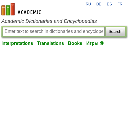
RU
DE
ES
FR
en-academic.com
Academic Dictionaries and Encyclopedias
Search!
Interpretations
Translations
Books
Игры ⚽